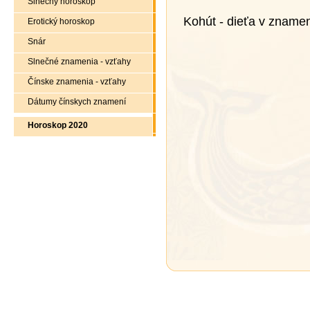
Slnečný horoskop
Kohút - dieťa v znamen
Erotický horoskop
Snár
Slnečné znamenia - vzťahy
Čínske znamenia - vzťahy
Dátumy čínskych znamení
Horoskop 2020