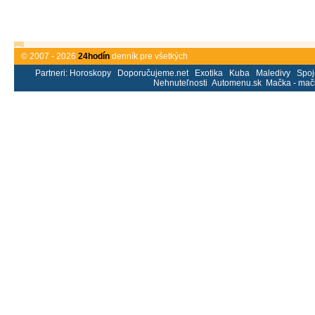
© 2007 - 2026
24hodín
denník pre všetkých
Partneri:
Horoskopy
Doporučujeme.net
Exotika
Kuba
Maledivy
Spoj
Nehnuteľnosti
Automenu.sk
Mačka - mač