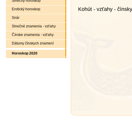
Slnečný horoskop
Kohút - vzťahy - čínsk
Erotický horoskop
Snár
Slnečné znamenia - vzťahy
Čínske znamenia - vzťahy
Dátumy čínskych znamení
Horoskop 2020