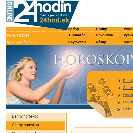
Správy
Reality
Video
Autobazár
Dovolenka
Výsle
Piatok
7.8.2026
Ubytovanie
Nákup
Horo
Meniny má
Štefánia
Denný
Čínsk
Slneč
Eroti
Snár
Denný horoskop
Čínsky horoskop