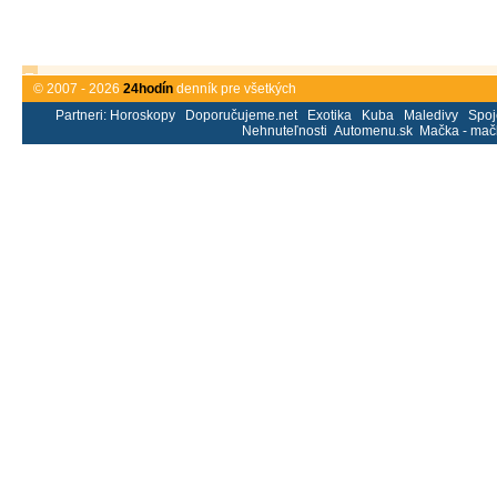
© 2007 - 2026
24hodín
denník pre všetkých
Partneri:
Horoskopy
Doporučujeme.net
Exotika
Kuba
Maledivy
Spoj
Nehnuteľnosti
Automenu.sk
Mačka - mač