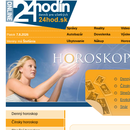
Správy
Reality
Video
Autobazár
Dovolenka
Výsle
Piatok
7.8.2026
Ubytovanie
Nákup
Horo
Meniny má
Štefánia
Denný
Čínsk
Slneč
Eroti
Snár
Denný horoskop
Čínsky horoskop