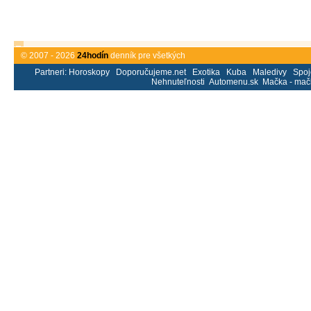
© 2007 - 2026
24hodín
denník pre všetkých
Partneri:
Horoskopy
Doporučujeme.net
Exotika
Kuba
Maledivy
Spoj
Nehnuteľnosti
Automenu.sk
Mačka - mač