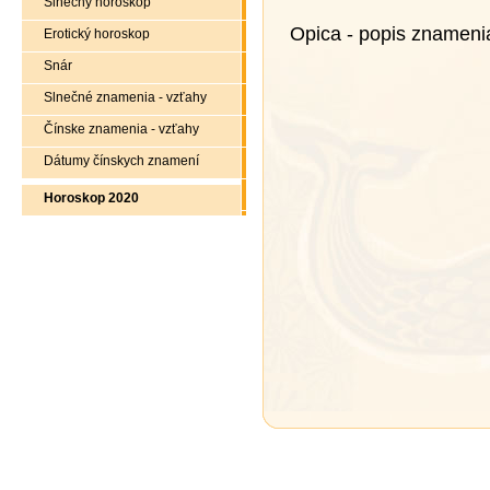
Slnečný horoskop
Opica - popis znameni
Erotický horoskop
Snár
Slnečné znamenia - vzťahy
Čínske znamenia - vzťahy
Dátumy čínskych znamení
Horoskop 2020