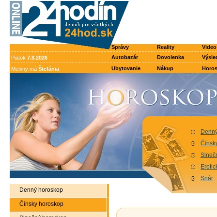
Správy
Reality
Video
Autobazár
Dovolenka
Výsle
Piatok
7.8.2026
Ubytovanie
Nákup
Horo
Meniny má
Štefánia
Denný
Čínsk
Slneč
Eroti
Snár
Denný horoskop
Čínsky horoskop