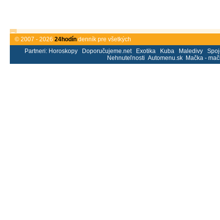
© 2007 - 2026
24hodín
denník pre všetkých
Partneri:
Horoskopy
Doporučujeme.net
Exotika
Kuba
Maledivy
Spoj
Nehnuteľnosti
Automenu.sk
Mačka - mač