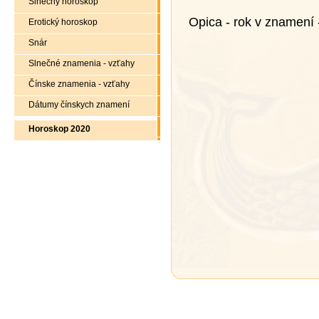
Slnečný horoskop
Opica - rok v znamení 
Erotický horoskop
Snár
Slnečné znamenia - vzťahy
Čínske znamenia - vzťahy
Dátumy čínskych znamení
Horoskop 2020