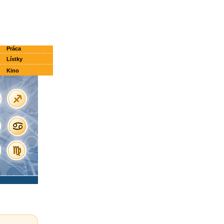
Práca
Lístky
Kino