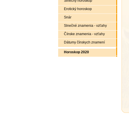
Slnečný horoskop
Erotický horoskop
Snár
Slnečné znamenia - vzťahy
Čínske znamenia - vzťahy
Dátumy čínskych znamení
Horoskop 2020