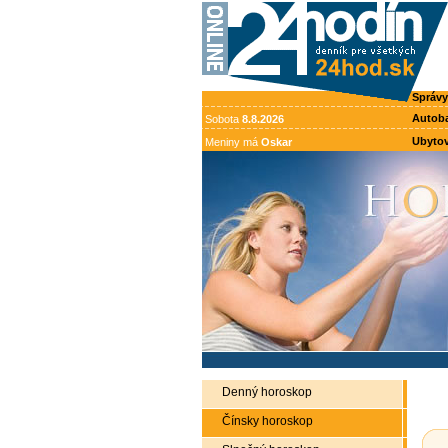
Správy
Autob
Sobota
8.8.2026
Ubytov
Meniny má
Oskar
Denný horoskop
Čínsky horoskop