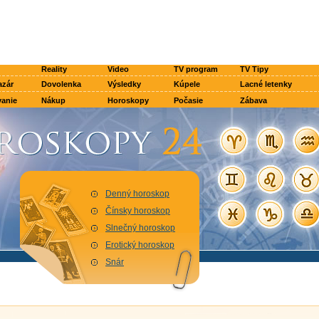
Reality
Video
TV program
TV Tipy
azár
Dovolenka
Výsledky
Kúpele
Lacné letenky
anie
Nákup
Horoskopy
Počasie
Zábava
Denný horoskop
Čínsky horoskop
Slnečný horoskop
Erotický horoskop
Snár