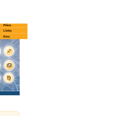
Práca
Lístky
Kino