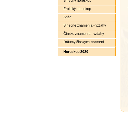
Slnečný horoskop
Erotický horoskop
Snár
Slnečné znamenia - vzťahy
Čínske znamenia - vzťahy
Dátumy čínskych znamení
Horoskop 2020