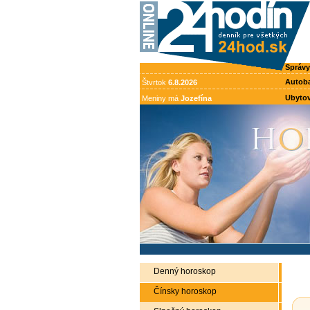
Správy
Autob
Štvrtok
6.8.2026
Ubytov
Meniny má
Jozefína
Denný horoskop
Čínsky horoskop