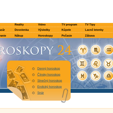
Reality
Video
TV program
TV Tipy
azár
Dovolenka
Výsledky
Kúpele
Lacné letenky
anie
Nákup
Horoskopy
Počasie
Zábava
Denný horoskop
Čínsky horoskop
Slnečný horoskop
Erotický horoskop
Snár