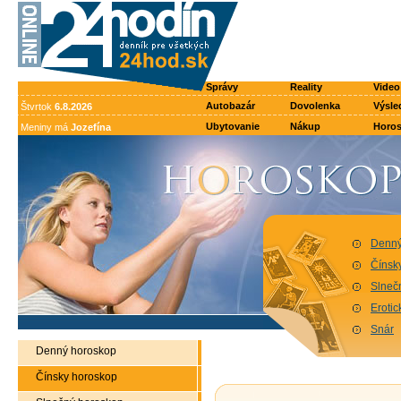
Správy
Reality
Video
Autobazár
Dovolenka
Výsle
Štvrtok
6.8.2026
Ubytovanie
Nákup
Horo
Meniny má
Jozefína
Denný
Čínsk
Slneč
Eroti
Snár
Denný horoskop
Čínsky horoskop