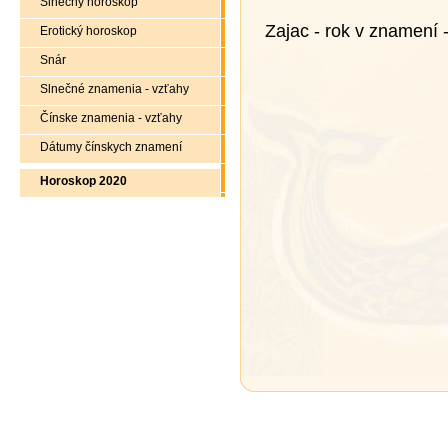
Slnečný horoskop
Zajac - rok v znamení 
Erotický horoskop
Snár
Slnečné znamenia - vzťahy
Čínske znamenia - vzťahy
Dátumy čínskych znamení
Horoskop 2020