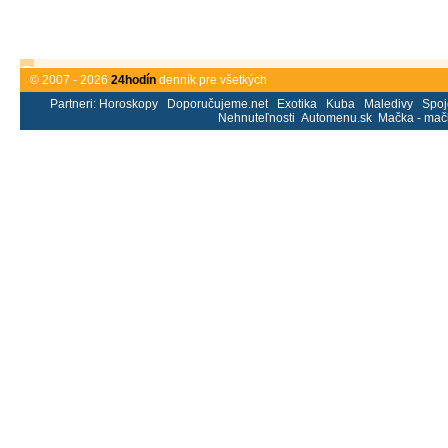
© 2007 - 2026
24hodín
denník pre všetkých
Partneri:
Horoskopy
Doporučujeme.net
Exotika
Kuba
Maledivy
Spoj
Nehnuteľnosti
Automenu.sk
Mačka - mač