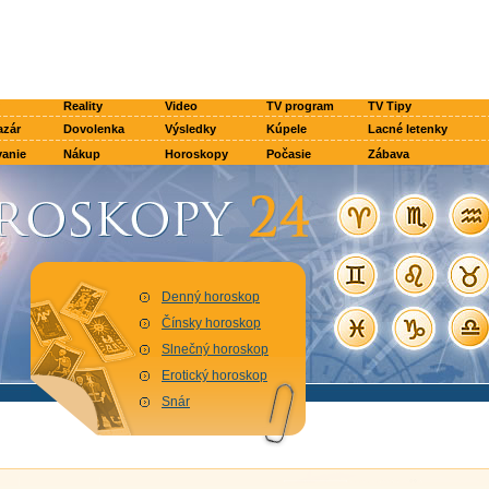
Reality
Video
TV program
TV Tipy
azár
Dovolenka
Výsledky
Kúpele
Lacné letenky
anie
Nákup
Horoskopy
Počasie
Zábava
Denný horoskop
Čínsky horoskop
Slnečný horoskop
Erotický horoskop
Snár