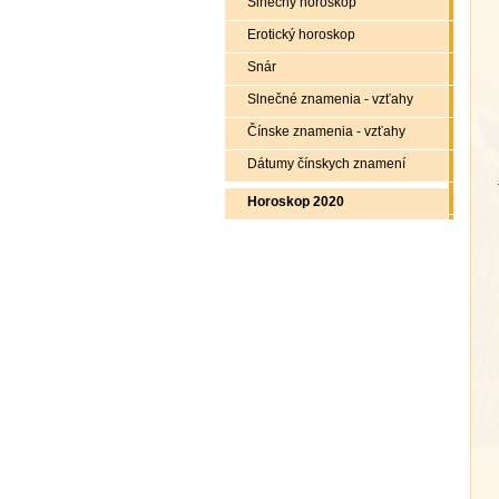
Slnečný horoskop
Erotický horoskop
Snár
Slnečné znamenia - vzťahy
Čínske znamenia - vzťahy
Dátumy čínskych znamení
Horoskop 2020