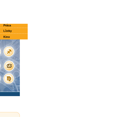
Práca
Lístky
Kino