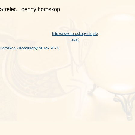
Strelec - denný horoskop
http://www.horoskopy.niq.sk/
späť
Horoskop -
Horoskopy na rok 2020