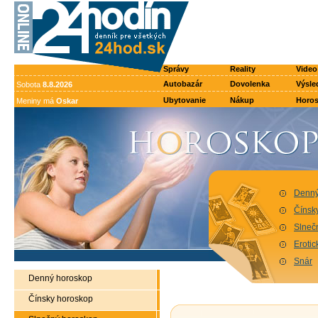
Správy
Reality
Video
Autobazár
Dovolenka
Výsle
Sobota
8.8.2026
Ubytovanie
Nákup
Horo
Meniny má
Oskar
Denný
Čínsk
Slneč
Eroti
Snár
Denný horoskop
Čínsky horoskop