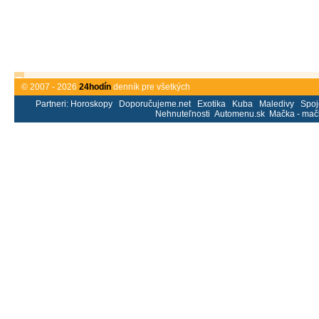
© 2007 - 2026
24hodín
denník pre všetkých
Partneri:
Horoskopy
Doporučujeme.net
Exotika
Kuba
Maledivy
Spoj
Nehnuteľnosti
Automenu.sk
Mačka - mač