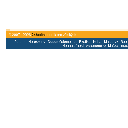
© 2007 - 2026
24hodín
denník pre všetkých
Partneri:
Horoskopy
Doporučujeme.net
Exotika
Kuba
Maledivy
Spoj
Nehnuteľnosti
Automenu.sk
Mačka - mač