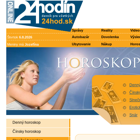
Správy
Reality
Video
Autobazár
Dovolenka
Výsle
Štvrtok
6.8.2026
Ubytovanie
Nákup
Horo
Meniny má
Jozefína
Denný
Čínsk
Slneč
Eroti
Snár
Denný horoskop
Čínsky horoskop