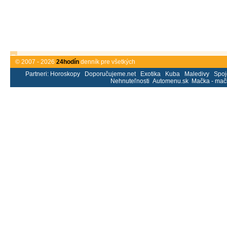
© 2007 - 2026
24hodín
denník pre všetkých
Partneri:
Horoskopy
Doporučujeme.net
Exotika
Kuba
Maledivy
Spoj
Nehnuteľnosti
Automenu.sk
Mačka - mač