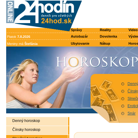
Správy
Reality
Video
Autobazár
Dovolenka
Výsle
Piatok
7.8.2026
Ubytovanie
Nákup
Horo
Meniny má
Štefánia
Denný
Čínsk
Slneč
Eroti
Snár
Denný horoskop
Čínsky horoskop