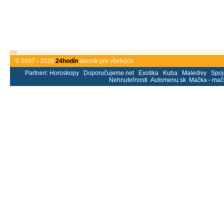
© 2007 - 2026
24hodín
denník pre všetkých
Partneri:
Horoskopy
Doporučujeme.net
Exotika
Kuba
Maledivy
Spoj
Nehnuteľnosti
Automenu.sk
Mačka - mač