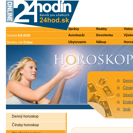
Správy
Reality
Video
Autobazár
Dovolenka
Výsle
Sobota
8.8.2026
Ubytovanie
Nákup
Horo
Meniny má
Oskar
Denný
Čínsk
Slneč
Eroti
Snár
Denný horoskop
Čínsky horoskop