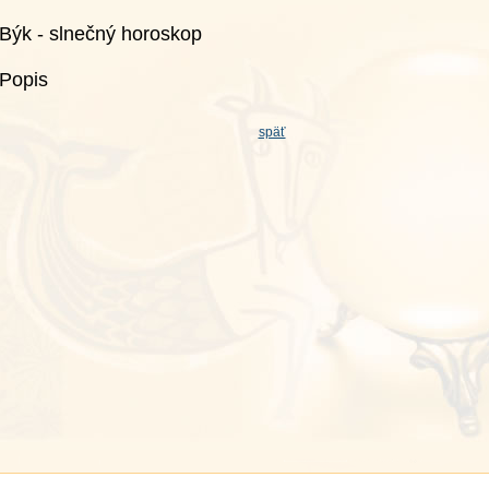
Býk - slnečný horoskop
Popis
späť