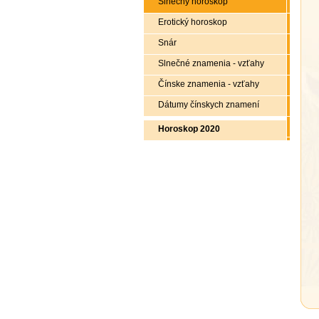
Slnečný horoskop
Erotický horoskop
Snár
Slnečné znamenia - vzťahy
Čínske znamenia - vzťahy
Dátumy čínskych znamení
Horoskop 2020