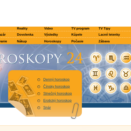
Reality
Video
TV program
TV Tipy
azár
Dovolenka
Výsledky
Kúpele
Lacné letenky
anie
Nákup
Horoskopy
Počasie
Zábava
Denný horoskop
Čínsky horoskop
Slnečný horoskop
Erotický horoskop
Snár