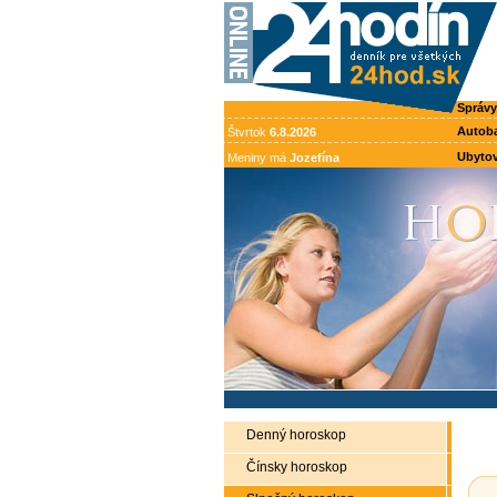
Správy
Autob
Štvrtok
6.8.2026
Ubytov
Meniny má
Jozefína
Denný horoskop
Čínsky horoskop