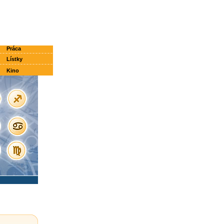
Práca
Lístky
Kino