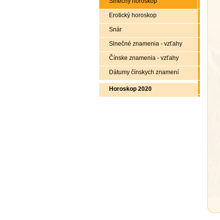
Slnečný horoskop
Erotický horoskop
Snár
Slnečné znamenia - vzťahy
Čínske znamenia - vzťahy
Dátumy čínskych znamení
Horoskop 2020