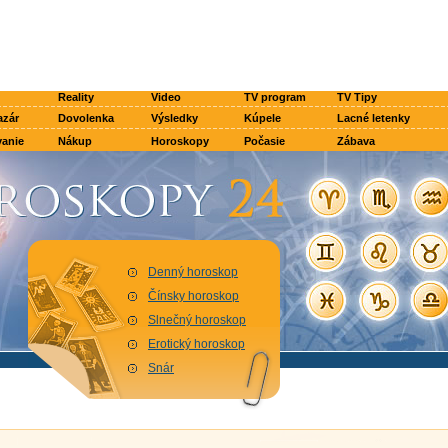
Reality
Video
TV program
TV Tipy
azár
Dovolenka
Výsledky
Kúpele
Lacné letenky
anie
Nákup
Horoskopy
Počasie
Zábava
Denný horoskop
Čínsky horoskop
Slnečný horoskop
Erotický horoskop
Snár