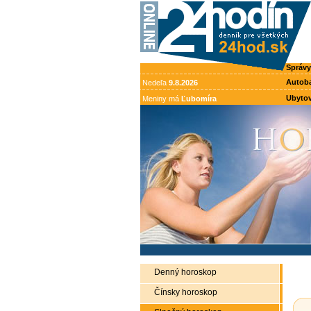
Správy
Autob
Nedeľa
9.8.2026
Ubytov
Meniny má
Ľubomíra
Denný horoskop
Čínsky horoskop