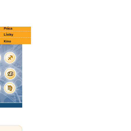
Práca
Lístky
Kino