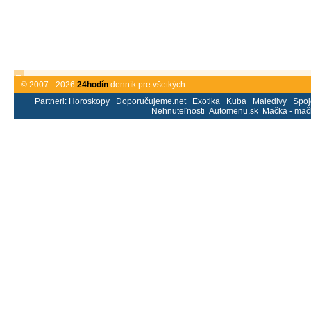
© 2007 - 2026
24hodín
denník pre všetkých
Partneri:
Horoskopy
Doporučujeme.net
Exotika
Kuba
Maledivy
Spoj
Nehnuteľnosti
Automenu.sk
Mačka - mač