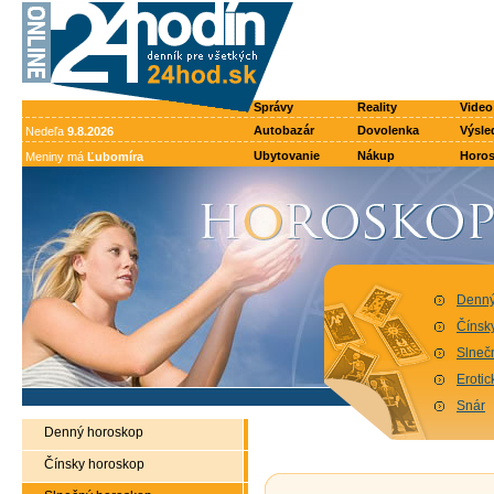
Správy
Reality
Video
Autobazár
Dovolenka
Výsle
Nedeľa
9.8.2026
Ubytovanie
Nákup
Horo
Meniny má
Ľubomíra
Denný
Čínsk
Slneč
Eroti
Snár
Denný horoskop
Čínsky horoskop