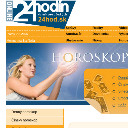
Správy
Reality
Video
Autobazár
Dovolenka
Výsle
Piatok
7.8.2026
Ubytovanie
Nákup
Horo
Meniny má
Štefánia
Denný
Čínsk
Slneč
Eroti
Snár
Denný horoskop
Čínsky horoskop