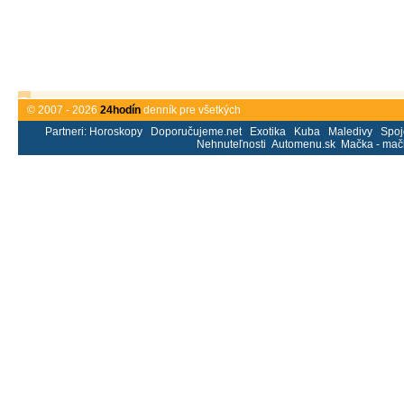
© 2007 - 2026
24hodín
denník pre všetkých
Partneri:
Horoskopy
Doporučujeme.net
Exotika
Kuba
Maledivy
Spoj
Nehnuteľnosti
Automenu.sk
Mačka - mač