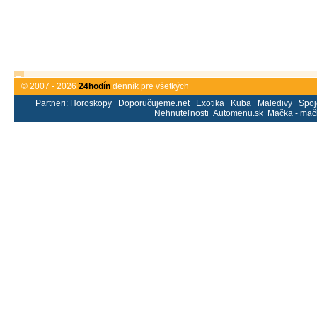
© 2007 - 2026
24hodín
denník pre všetkých
Partneri:
Horoskopy
Doporučujeme.net
Exotika
Kuba
Maledivy
Spoj
Nehnuteľnosti
Automenu.sk
Mačka - mač