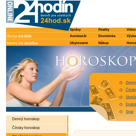
Správy
Reality
Video
Autobazár
Dovolenka
Výsle
Štvrtok
6.8.2026
Ubytovanie
Nákup
Horo
Meniny má
Jozefína
Denný
Čínsk
Slneč
Eroti
Snár
Denný horoskop
Čínsky horoskop