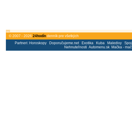
© 2007 - 2026
24hodín
denník pre všetkých
Partneri:
Horoskopy
Doporučujeme.net
Exotika
Kuba
Maledivy
Spoj
Nehnuteľnosti
Automenu.sk
Mačka - mač