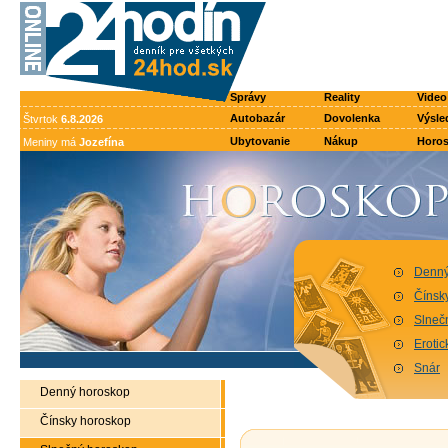
Správy
Reality
Video
Autobazár
Dovolenka
Výsle
Štvrtok
6.8.2026
Ubytovanie
Nákup
Horo
Meniny má
Jozefína
Denný
Čínsk
Slneč
Eroti
Snár
Denný horoskop
Čínsky horoskop