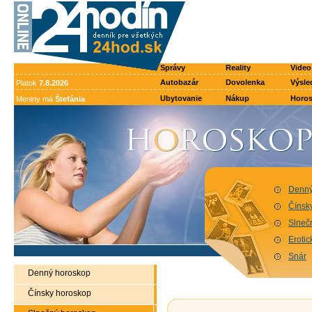
Správy
Reality
Video
Autobazár
Dovolenka
Výsle
Piatok
7.8.2026
Ubytovanie
Nákup
Horo
Meniny má
Štefánia
Denný
Čínsk
Slneč
Eroti
Snár
Denný horoskop
Čínsky horoskop