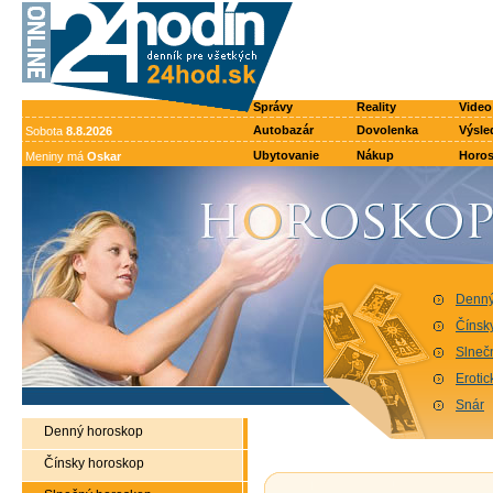
Správy
Reality
Video
Autobazár
Dovolenka
Výsle
Sobota
8.8.2026
Ubytovanie
Nákup
Horo
Meniny má
Oskar
Denný
Čínsk
Slneč
Eroti
Snár
Denný horoskop
Čínsky horoskop