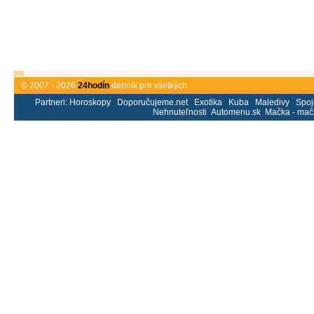
© 2007 - 2026
24hodín
denník pre všetkých
Partneri:
Horoskopy
Doporučujeme.net
Exotika
Kuba
Maledivy
Spoj
Nehnuteľnosti
Automenu.sk
Mačka - mač