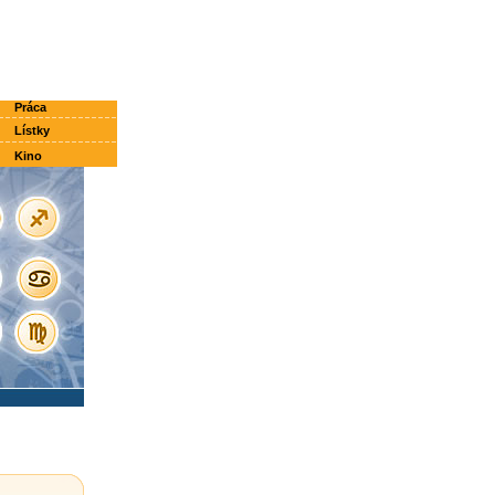
Práca
Lístky
Kino