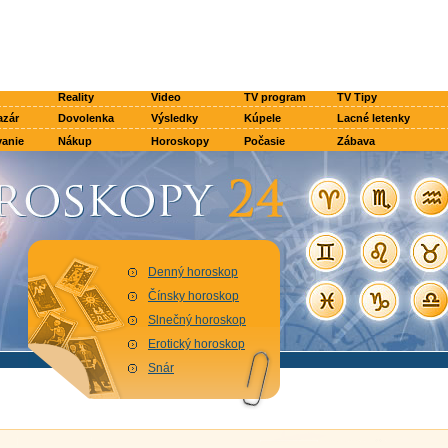
Reality
Video
TV program
TV Tipy
azár
Dovolenka
Výsledky
Kúpele
Lacné letenky
anie
Nákup
Horoskopy
Počasie
Zábava
Denný horoskop
Čínsky horoskop
Slnečný horoskop
Erotický horoskop
Snár