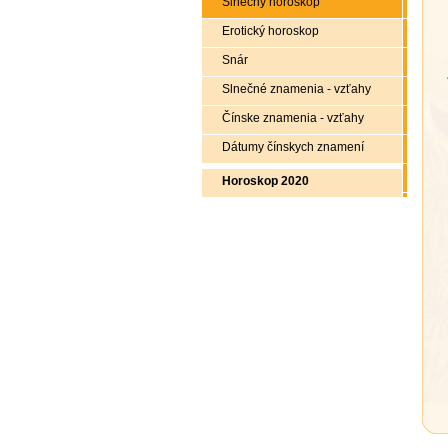
Slnečný horoskop
Erotický horoskop
Snár
Slnečné znamenia - vzťahy
Čínske znamenia - vzťahy
Dátumy čínskych znamení
Horoskop 2020