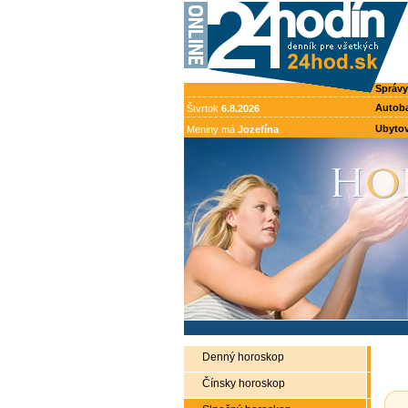
Správy
Autob
Štvrtok
6.8.2026
Ubytov
Meniny má
Jozefína
Denný horoskop
Čínsky horoskop