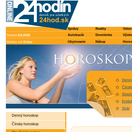
Správy
Reality
Video
Autobazár
Dovolenka
Výsle
Sobota
8.8.2026
Ubytovanie
Nákup
Horo
Meniny má
Oskar
Denný
Čínsk
Slneč
Eroti
Snár
Denný horoskop
Čínsky horoskop