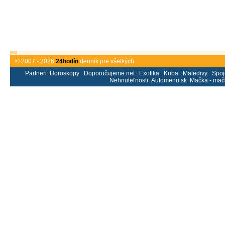
© 2007 - 2026
24hodín
denník pre všetkých
Partneri:
Horoskopy
Doporučujeme.net
Exotika
Kuba
Maledivy
Spoj
Nehnuteľnosti
Automenu.sk
Mačka - mač