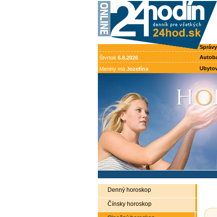
Správy
Autob
Štvrtok
6.8.2026
Ubytov
Meniny má
Jozefína
Denný horoskop
Čínsky horoskop