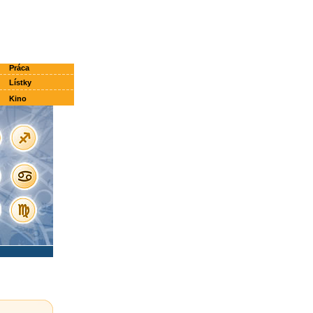
Práca
Lístky
Kino