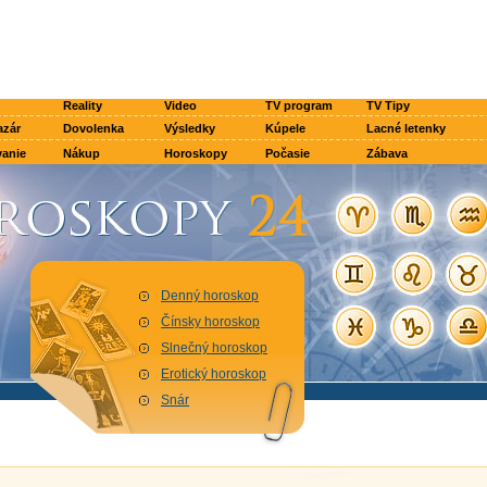
Reality
Video
TV program
TV Tipy
azár
Dovolenka
Výsledky
Kúpele
Lacné letenky
anie
Nákup
Horoskopy
Počasie
Zábava
Denný horoskop
Čínsky horoskop
Slnečný horoskop
Erotický horoskop
Snár