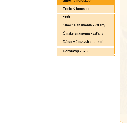
Slnečný horoskop
Erotický horoskop
Snár
Slnečné znamenia - vzťahy
Čínske znamenia - vzťahy
Dátumy čínskych znamení
Horoskop 2020