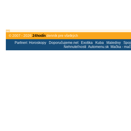
© 2007 - 2026
24hodín
denník pre všetkých
Partneri:
Horoskopy
Doporučujeme.net
Exotika
Kuba
Maledivy
Spoj
Nehnuteľnosti
Automenu.sk
Mačka - mač