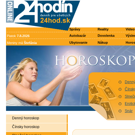
Správy
Reality
Video
Autobazár
Dovolenka
Výsle
Piatok
7.8.2026
Ubytovanie
Nákup
Horo
Meniny má
Štefánia
Denný
Čínsk
Slneč
Eroti
Snár
Denný horoskop
Čínsky horoskop