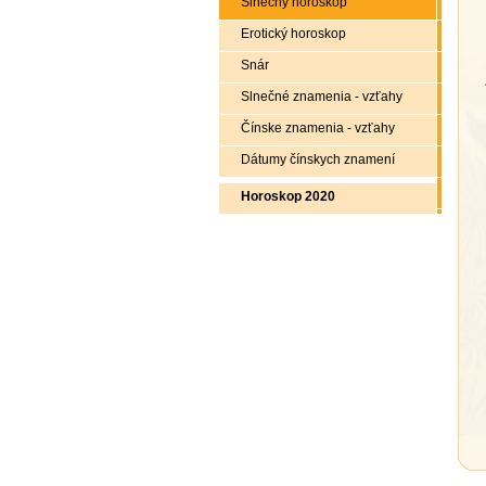
Slnečný horoskop
Erotický horoskop
Snár
Slnečné znamenia - vzťahy
Čínske znamenia - vzťahy
Dátumy čínskych znamení
Horoskop 2020