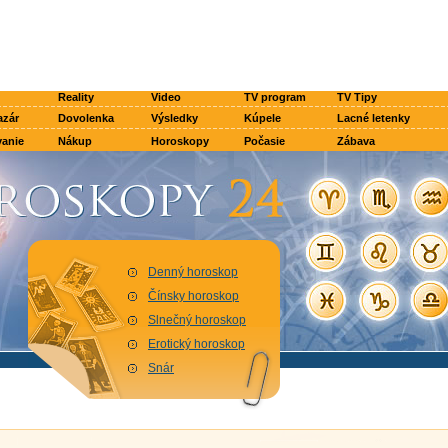
Reality
Video
TV program
TV Tipy
azár
Dovolenka
Výsledky
Kúpele
Lacné letenky
anie
Nákup
Horoskopy
Počasie
Zábava
Denný horoskop
Čínsky horoskop
Slnečný horoskop
Erotický horoskop
Snár