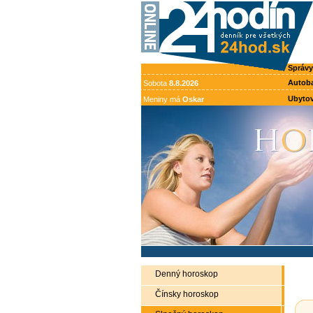
Správy
Autob
Sobota
8.8.2026
Ubytov
Meniny má
Oskar
Denný horoskop
Čínsky horoskop