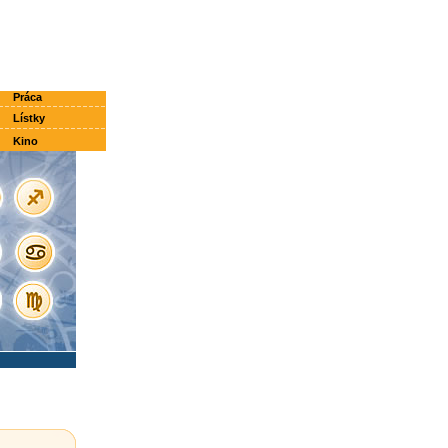
Práca
Lístky
Kino