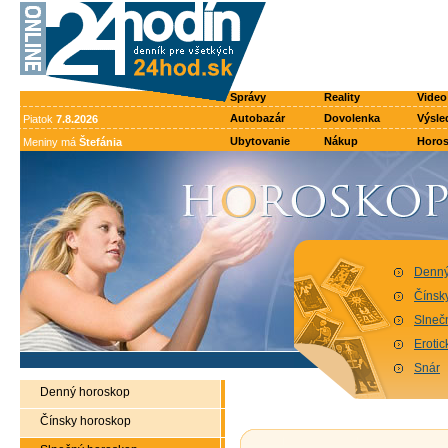
Správy
Reality
Video
Autobazár
Dovolenka
Výsle
Piatok
7.8.2026
Ubytovanie
Nákup
Horo
Meniny má
Štefánia
Denný
Čínsk
Slneč
Eroti
Snár
Denný horoskop
Čínsky horoskop