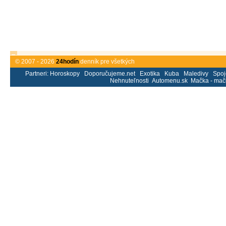
© 2007 - 2026
24hodín
denník pre všetkých
Partneri:
Horoskopy
Doporučujeme.net
Exotika
Kuba
Maledivy
Spoj
Nehnuteľnosti
Automenu.sk
Mačka - mač