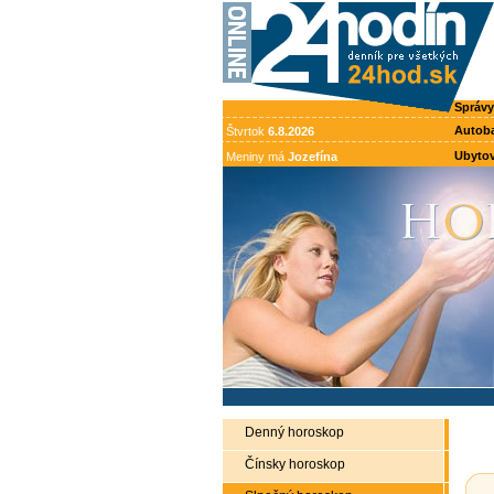
Správy
Autob
Štvrtok
6.8.2026
Ubytov
Meniny má
Jozefína
Denný horoskop
Čínsky horoskop