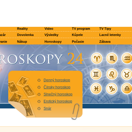
Reality
Video
TV program
TV Tipy
azár
Dovolenka
Výsledky
Kúpele
Lacné letenky
anie
Nákup
Horoskopy
Počasie
Zábava
Denný horoskop
Čínsky horoskop
Slnečný horoskop
Erotický horoskop
Snár