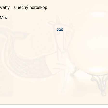
Váhy - slnečný horoskop
Muž
späť