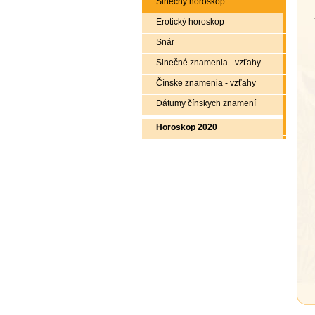
Slnečný horoskop
Erotický horoskop
Snár
Slnečné znamenia - vzťahy
Čínske znamenia - vzťahy
Dátumy čínskych znamení
Horoskop 2020