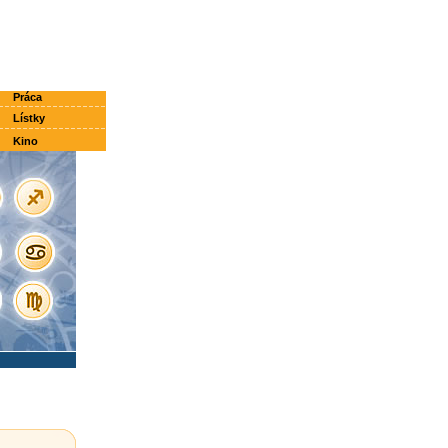
Práca
Lístky
Kino