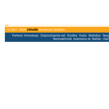
© 2007 - 2026
24hodín
denník pre všetkých
Partneri:
Horoskopy
Doporučujeme.net
Exotika
Kuba
Maledivy
Spoj
Nehnuteľnosti
Automenu.sk
Mačka - mač