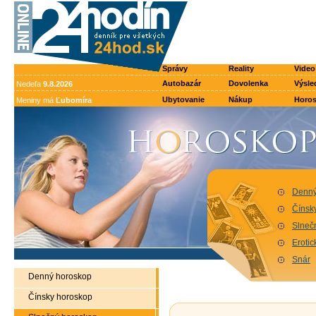
Správy
Reality
Video
Autobazár
Dovolenka
Výsle
Nedeľa
9.8.2026
Ubytovanie
Nákup
Horo
Meniny má
Ľubomíra
Denný
Čínsk
Slneč
Eroti
Snár
Denný horoskop
Čínsky horoskop