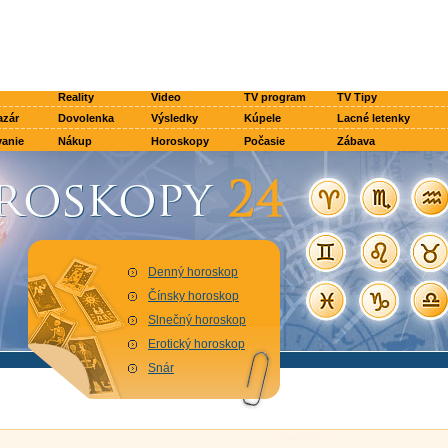
Reality
Video
TV program
TV Tipy
azár
Dovolenka
Výsledky
Kúpele
Lacné letenky
anie
Nákup
Horoskopy
Počasie
Zábava
Denný horoskop
Čínsky horoskop
Slnečný horoskop
Erotický horoskop
Snár