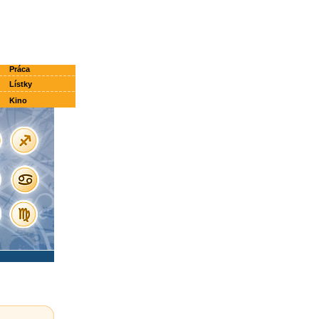
Práca
Lístky
Kino