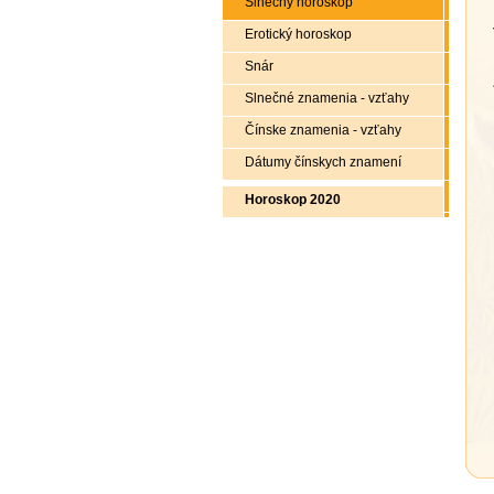
Slnečný horoskop
Erotický horoskop
Snár
Slnečné znamenia - vzťahy
Čínske znamenia - vzťahy
Dátumy čínskych znamení
Horoskop 2020