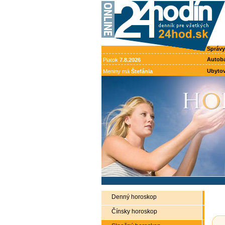
Správy
Autob
Piatok
7.8.2026
Ubytov
Meniny má
Štefánia
Denný horoskop
Čínsky horoskop