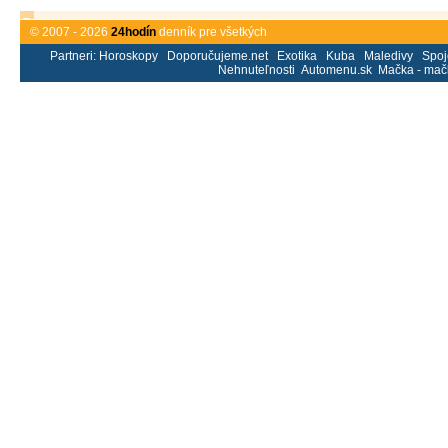
© 2007 - 2026
24hodín
denník pre všetkých
Partneri:
Horoskopy
Doporučujeme.net
Exotika
Kuba
Maledivy
Spoj
Nehnuteľnosti
Automenu.sk
Mačka - mač