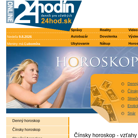
Správy
Reality
Video
Autobazár
Dovolenka
Výsle
Nedeľa
9.8.2026
Ubytovanie
Nákup
Horo
Meniny má
Ľubomíra
Denný
Čínsk
Slneč
Eroti
Snár
Denný horoskop
Čínsky horoskop
Čínsky horoskop - vzťah